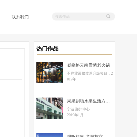
끠
联系我们
热门作品
焱格格云南雪菌老火锅
不停业装修改造升级项目，2
019年
果果剧场水果生活方式
集合店
宁波 鄞州中心
2019年1月
观听福泉-龙潭茶室