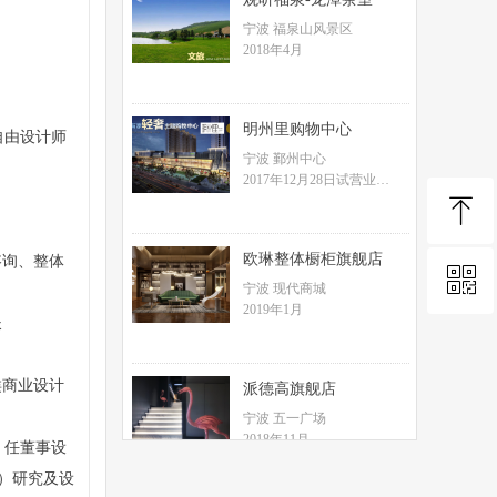
宁波 福泉山风景区
2018年4月
明州里购物中心
、自由设计师
宁波 鄞州中心
2017年12月28日试营业
ꁸ
宁波首家轻奢主题时尚购物
中心，
53000平方米Box+Street紧凑
欧琳整体橱柜旗舰店
咨询、整体
型商业综合体体量
ꀥ
回到顶部
宁波 现代商城
2019年1月
长
微信二维码
类商业设计
派德高旗舰店
宁波 五一广场
2018年11月
，任董事设
软装陈设设计
ter）研究及设